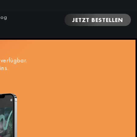
log
JETZT BESTELLEN
verfügbar.
ins.