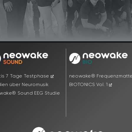
tis 7 Tage Testphase
neowake® Frequenzmatt
dien über Neuromusik
BIOTONICS Vol. 1
wake® Sound EEG Studie