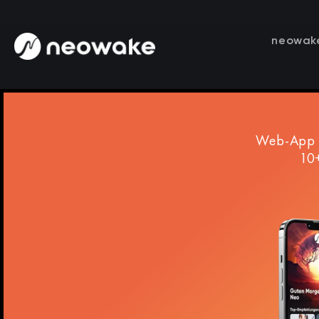
neowak
Web-App I
10+