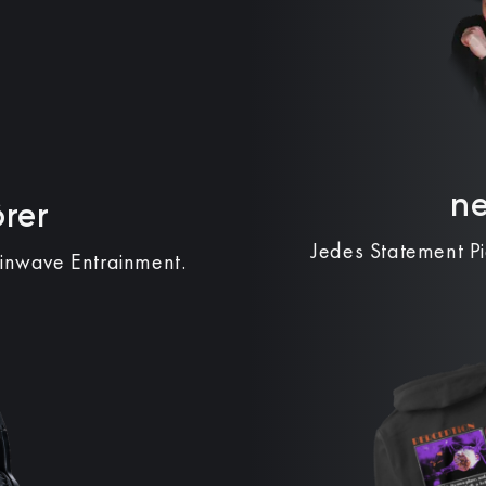
n
rer
Jedes Statement P
ainwave Entrainment.