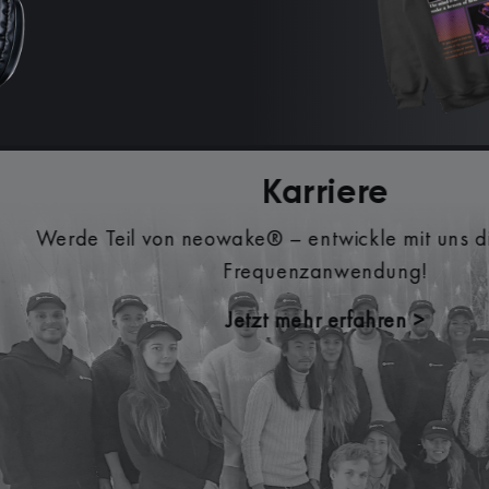
tzt neowake® Partner und verdiene attraktive Provis
he Empfehlungen unserer Produkte. Inkl. persönliche
und erprobten Marketingmaterialien.
Jetzt als Partner registrieren >