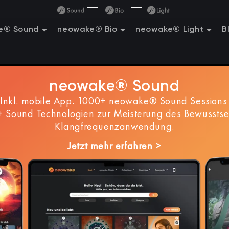
e® Sound
neowake® Bio
neowake® Light
B
neowake® Sound
nkl. mobile App. 1000+ neowake® Sound Sessions 
 Sound Technologien zur Meisterung des Bewusstse
Klangfrequenzanwendung.
Jetzt mehr erfahren >