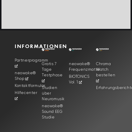
INFORMATIONEN
Partnerprogramm
Gratis 7
neowake®
Chroma
Tage
Frequenzmatte
Watch
neowake®
Testphase
bestellen
BIOTONICS
Shop
Vol. 1
Kontaktformular
Studien
Erfahrungsbericht
Hilfecenter
über
Neuromusik
neowake®
Sound EEG
Studie