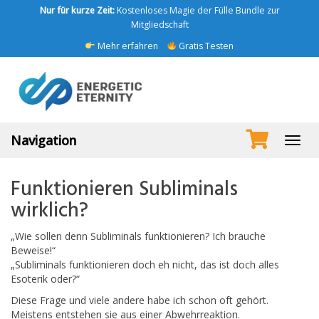
Skip
Nur für kurze Zeit:
Kostenloses Magie der Fülle Bundle zur
to
Mitgliedschaft
main
Mehr erfahren
Gratis Testen
content
Navigation
Toggl
navig
Funktionieren Subliminals
wirklich?
„Wie sollen denn Subliminals funktionieren? Ich brauche
Beweise!“
„Subliminals funktionieren doch eh nicht, das ist doch alles
Esoterik oder?“
Diese Frage und viele andere habe ich schon oft gehört.
Meistens entstehen sie aus einer Abwehrreaktion.