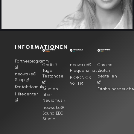
INFORMATIONEN
Partnerprogramm
Gratis 7
neowake®
Chroma
Tage
Frequenzmatte
Watch
neowake®
Testphase
bestellen
BIOTONICS
Shop
Vol. 1
Kontaktformular
Studien
Erfahrungsbericht
Hilfecenter
über
Neuromusik
neowake®
Sound EEG
Studie