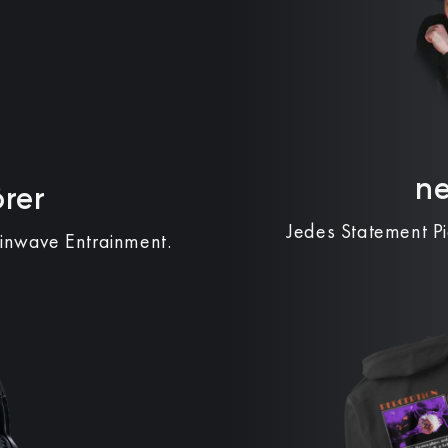
n
rer
Jedes Statement P
ainwave Entrainment.