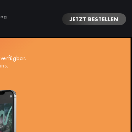
log
JETZT BESTELLEN
verfügbar.
ins.