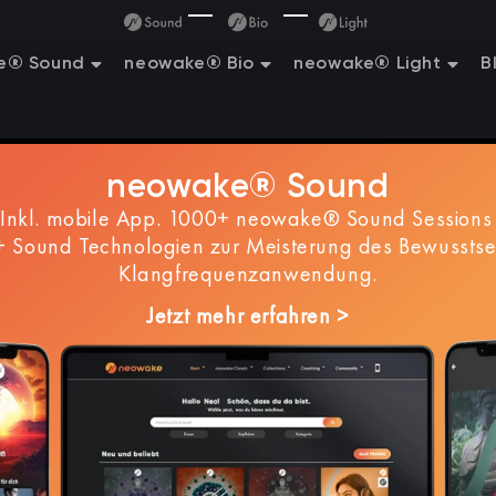
e® Sound
neowake® Bio
neowake® Light
B
neowake® Sound
nkl. mobile App. 1000+ neowake® Sound Sessions 
 Sound Technologien zur Meisterung des Bewusstse
Klangfrequenzanwendung.
Jetzt mehr erfahren >