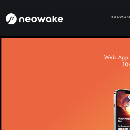
neowak
Web-App I
10+