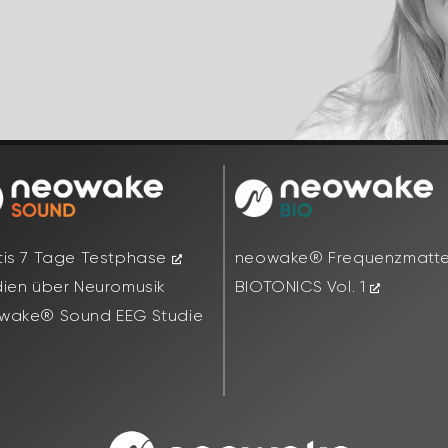
tis 7 Tage Testphase
neowake® Frequenzmatt
dien über Neuromusik
BIOTONICS Vol. 1
wake® Sound EEG Studie