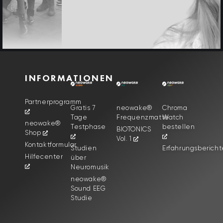
INFORMATIONEN
Partnerprogramm
Gratis 7
neowake®
Chroma
Tage
Frequenzmatte
Watch
neowake®
Testphase
bestellen
BIOTONICS
Shop
Vol. 1
Kontaktformular
Studien
Erfahrungsbericht
Hilfecenter
über
Neuromusik
neowake®
Sound EEG
Studie