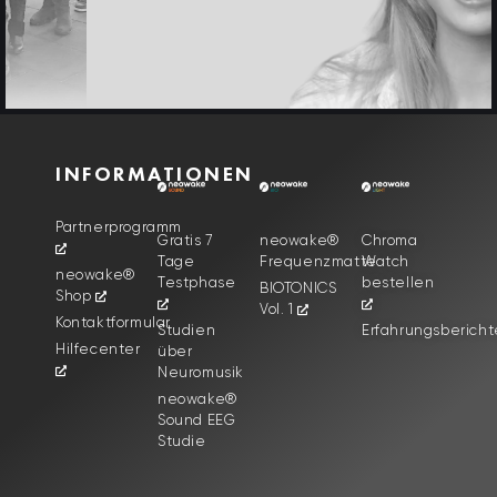
INFORMATIONEN
Partnerprogramm
Gratis 7
neowake®
Chroma
Tage
Frequenzmatte
Watch
neowake®
Testphase
bestellen
BIOTONICS
Shop
Vol. 1
Kontaktformular
Studien
Erfahrungsbericht
Hilfecenter
über
Neuromusik
neowake®
Sound EEG
Studie