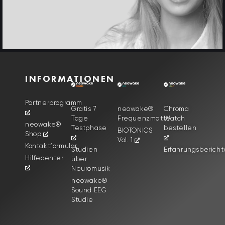
INFORMATIONEN
Partnerprogramm
Gratis 7
neowake®
Chroma
Tage
Frequenzmatte
Watch
neowake®
Testphase
bestellen
BIOTONICS
Shop
Vol. 1
Kontaktformular
Studien
Erfahrungsbericht
Hilfecenter
über
Neuromusik
neowake®
Sound EEG
Studie