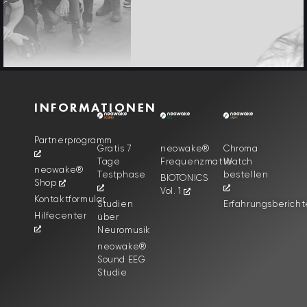
INFORMATIONEN
Partnerprogramm
Gratis 7
neowake®
Chroma
Tage
Frequenzmatte
Watch
neowake®
Testphase
bestellen
BIOTONICS
Shop
Vol. 1
Kontaktformular
Studien
Erfahrungsbericht
Hilfecenter
über
Neuromusik
neowake®
Sound EEG
Studie