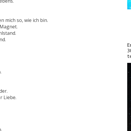
Lebens.
 mich so, wie ich bin.
 Magnet.
hlstand.
nd.
E
3
t
.
der.
r Liebe.
.