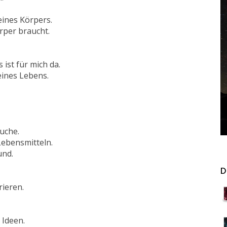
eines Körpers.
rper braucht.
ist für mich da.
eines Lebens.
auche.
ebensmitteln.
und.
D
rieren.
 Ideen.