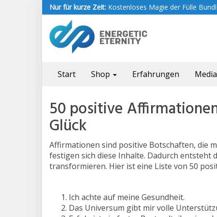
Skip
Nur für kurze Zeit:
Kostenloses Magie der Fülle Bundle
to
main
content
Start
Shop
Erfahrungen
Medi
50 positive Affirmationen
Glück
Affirmationen sind positive Botschaften, di
festigen sich diese Inhalte. Dadurch entsteht 
transformieren. Hier ist eine Liste von 50 posi
Ich achte auf meine Gesundheit.
Das Universum gibt mir volle Unterstütz