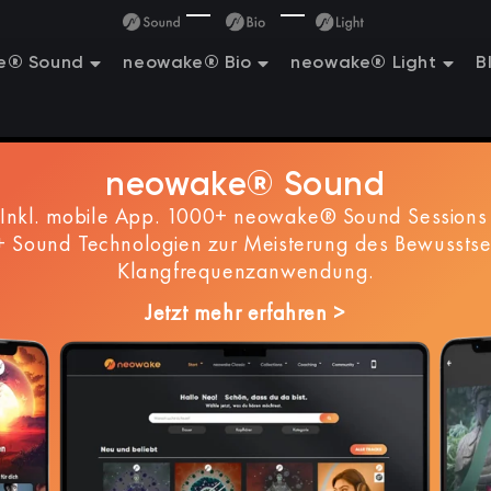
e® Sound
neowake® Bio
neowake® Light
B
neowake® Sound
nkl. mobile App. 1000+ neowake® Sound Sessions 
 Sound Technologien zur Meisterung des Bewusstse
Klangfrequenzanwendung.
Jetzt mehr erfahren >