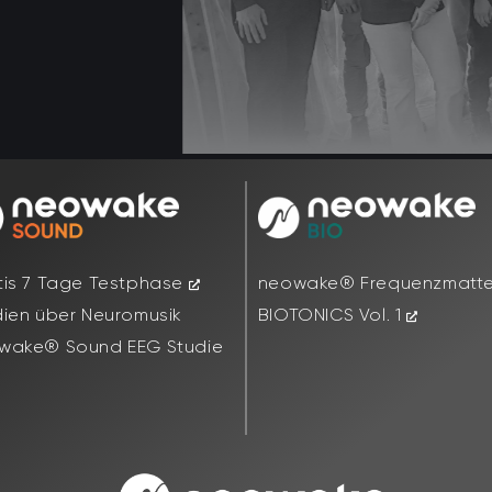
tis 7 Tage Testphase
neowake® Frequenzmatt
dien über Neuromusik
BIOTONICS Vol. 1
wake® Sound EEG Studie