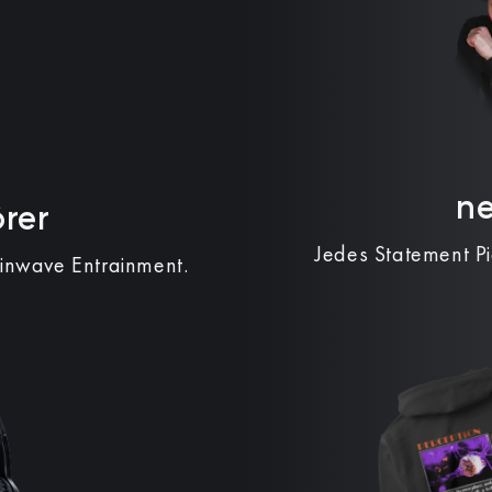
n
rer
Jedes Statement P
ainwave Entrainment.