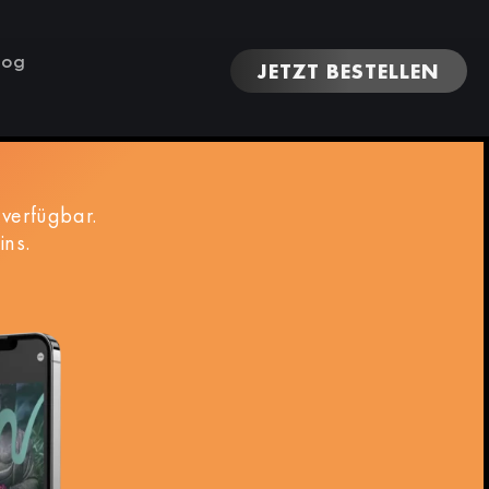
log
JETZT BESTELLEN
verfügbar.
ins.