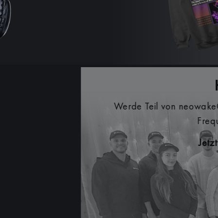
tzt neowake® Partner und verdiene attraktive Provis
he Empfehlungen unserer Produkte. Inkl. persönliche
und erprobten Marketingmaterialien.
Jetzt als Partner registrieren >