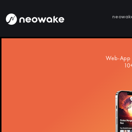
neowak
Web-App I
10+