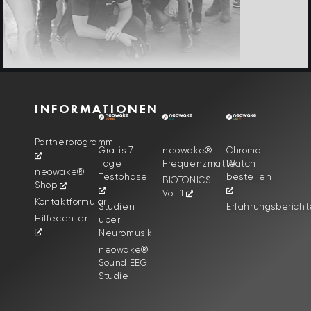
INFORMATIONEN
Partnerprogramm
Gratis 7
neowake®
Chroma
Tage
Frequenzmatte
Watch
neowake®
Testphase
bestellen
BIOTONICS
Shop
Vol. 1
Kontaktformular
Studien
Erfahrungsbericht
Hilfecenter
über
Neuromusik
neowake®
Sound EEG
Studie