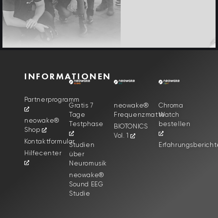
INFORMATIONEN
Partnerprogramm
Gratis 7
neowake®
Chroma
Tage
Frequenzmatte
Watch
neowake®
Testphase
bestellen
BIOTONICS
Shop
Vol. 1
Kontaktformular
Studien
Erfahrungsbericht
Hilfecenter
über
Neuromusik
neowake®
Sound EEG
Studie