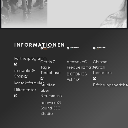
INFORMATIONEN
Partnerprogramm
Gratis 7
neowake®
Chroma
Tage
Frequenzmatte
Watch
neowake®
Testphase
bestellen
BIOTONICS
Shop
Vol. 1
Kontaktformular
Studien
Erfahrungsbericht
Hilfecenter
über
Neuromusik
neowake®
Sound EEG
Studie