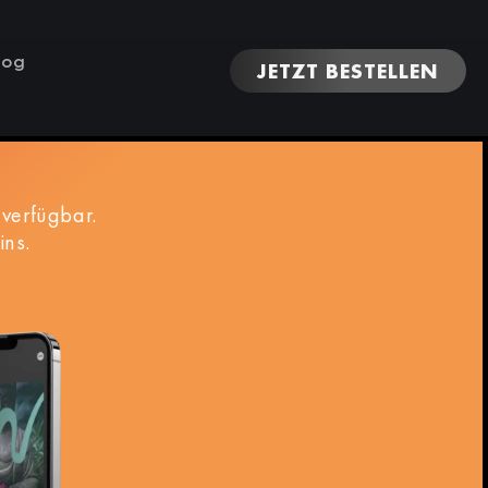
log
JETZT BESTELLEN
verfügbar.
ins.