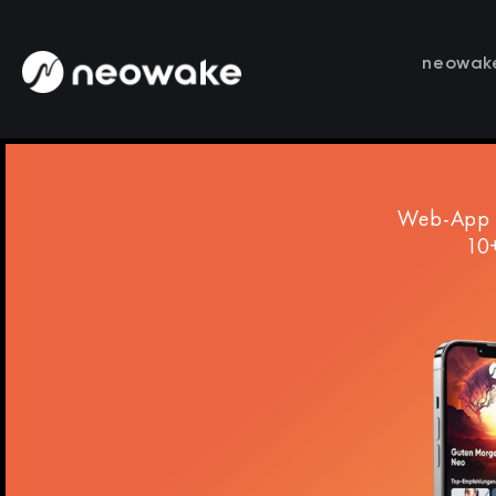
neowak
Web-App I
10+