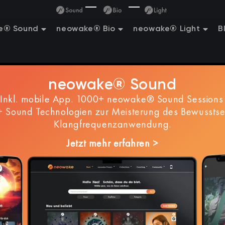
e® Sound
neowake® Bio
neowake® Light
B
neowake® Sound
nkl. mobile App. 1000+ neowake® Sound Sessions 
 Sound Technologien zur Meisterung des Bewusstse
Klangfrequenzanwendung.
Jetzt mehr erfahren >