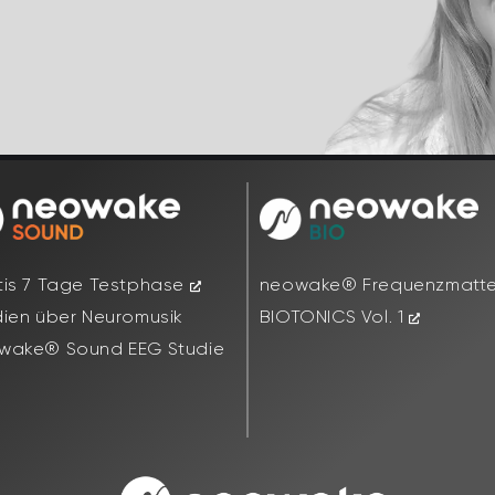
tis 7 Tage Testphase
neowake® Frequenzmatt
dien über Neuromusik
BIOTONICS Vol. 1
wake® Sound EEG Studie