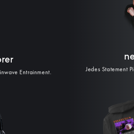
n
rer
Jedes Statement P
ainwave Entrainment.