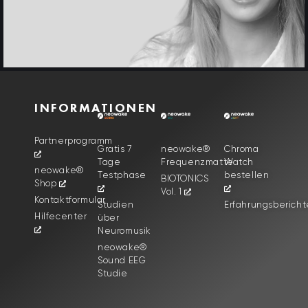
INFORMATIONEN
Partnerprogramm
Gratis 7
neowake®
Chroma
Tage
Frequenzmatte
Watch
neowake®
Testphase
bestellen
BIOTONICS
Shop
Vol. 1
Kontaktformular
Studien
Erfahrungsbericht
Hilfecenter
über
Neuromusik
neowake®
Sound EEG
Studie