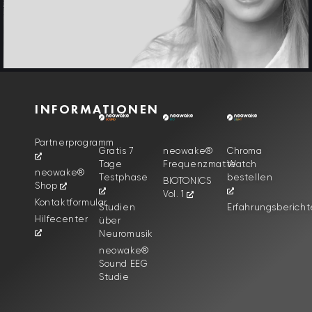
INFORMATIONEN
Partnerprogramm
Gratis 7
neowake®
Chroma
Tage
Frequenzmatte
Watch
neowake®
Testphase
bestellen
BIOTONICS
Shop
Vol. 1
Kontaktformular
Studien
Erfahrungsbericht
Hilfecenter
über
Neuromusik
neowake®
Sound EEG
Studie