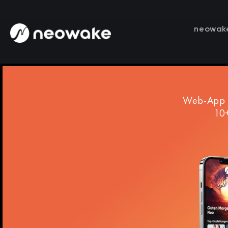
neowak
Web-App I
10+