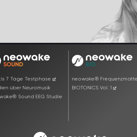
tis 7 Tage Testphase
neowake® Frequenzmatt
dien über Neuromusik
BIOTONICS Vol. 1
wake® Sound EEG Studie