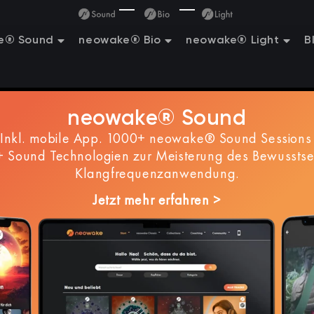
e® Sound
neowake® Bio
neowake® Light
B
neowake® Sound
nkl. mobile App. 1000+ neowake® Sound Sessions 
 Sound Technologien zur Meisterung des Bewusstse
Klangfrequenzanwendung.
Jetzt mehr erfahren >