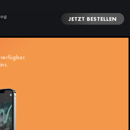
log
JETZT BESTELLEN
verfügbar.
ins.