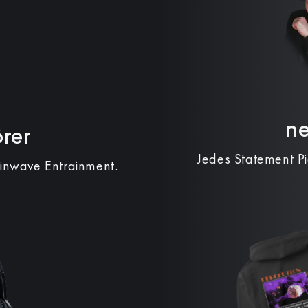
n
rer
Jedes Statement P
ainwave Entrainment.