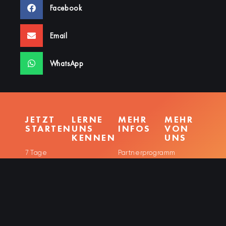
Facebook
Email
WhatsApp
JETZT
LERNE
MEHR
MEHR
STARTEN
UNS
INFOS
VON
KENNEN
UNS
7 Tage
Partnerprogramm
neowake®
neowake®
Testphase
Hilfecenter
Sound EEG
Sound
Studie
neowake®
Studien
Bio
über
neowake®
Neuromusik
Light
Blog