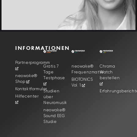
INFORMATIONEN
Partnerprogramm
Gratis 7
neowake®
Chroma
Tage
Frequenzmatte
Watch
neowake®
Testphase
bestellen
BIOTONICS
Shop
Vol. 1
Kontaktformular
Studien
Erfahrungsbericht
Hilfecenter
über
Neuromusik
neowake®
Sound EEG
Studie