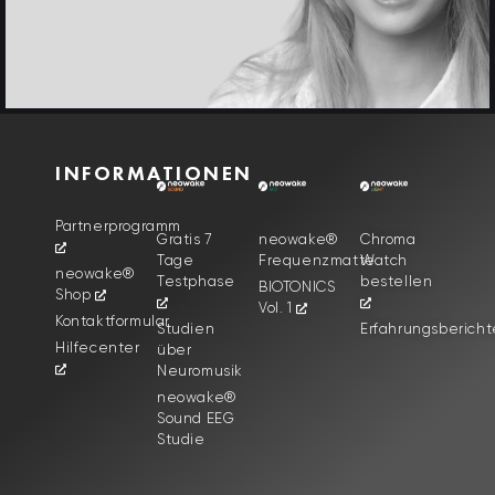
INFORMATIONEN
Partnerprogramm
Gratis 7
neowake®
Chroma
Tage
Frequenzmatte
Watch
neowake®
Testphase
bestellen
BIOTONICS
Shop
Vol. 1
Kontaktformular
Studien
Erfahrungsbericht
Hilfecenter
über
Neuromusik
neowake®
Sound EEG
Studie